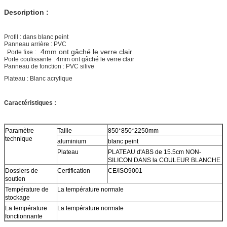
Description :
Profil : dans blanc peint
Panneau arrière : PVC
4mm ont gâché le verre clair
Porte fixe :
Porte coulissante : 4mm ont gâché le verre clair
Panneau de fonction : PVC silive
Plateau : Blanc acrylique
Caractéristiques :
Paramètre
Taille
850*850*2250mm
technique
aluminium
blanc peint
Plateau
PLATEAU
d'
ABS de
15.5cm NON-
SILICON
DANS la COULEUR BLANCHE
Dossiers de
Certification
CE/ISO9001
soutien
Température de
La température normale
stockage
La température
La température normale
fonctionnante