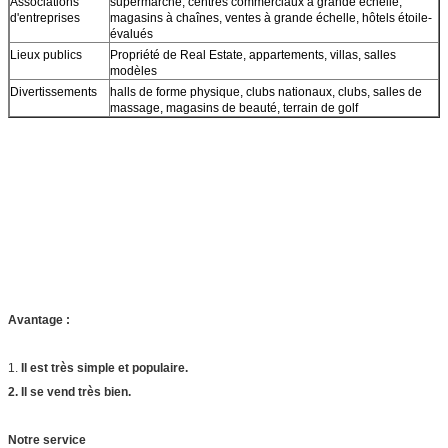
Associations
supermarché, centres commerciaux à grande échelle,
d'entreprises
magasins à chaînes, ventes à grande échelle, hôtels étoile-
évalués
Lieux publics
Propriété de Real Estate, appartements, villas, salles
modèles
Divertissements
halls de forme physique, clubs nationaux, clubs, salles de
massage, magasins de beauté, terrain de golf
Avantage :
1.
Il est très simple et populaire.
2. Il se vend très bien.
Notre service